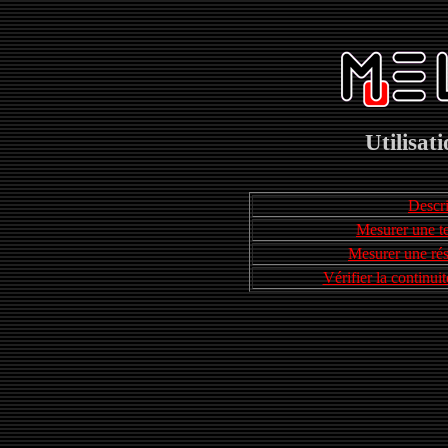
Utilisat
Descri
Mesurer une te
Mesurer une rés
Vérifier la continui